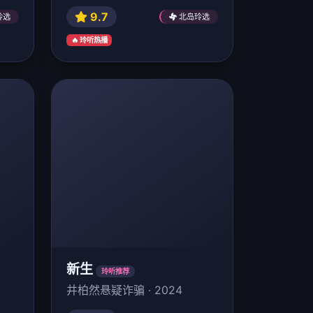
9.7
玲选
北岛玲选
🔥 玲听热播
新生
玲听推荐
井柏然悬疑诈骗 · 2024