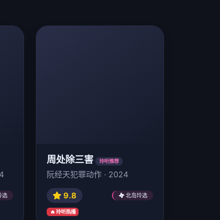
周处除三害
玲听推荐
4
阮经天犯罪动作 · 2024
9.8
玲选
北岛玲选
🔥 玲听热播