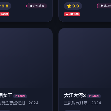
9.8
9.9
北岛玲选
北岛
 玲听热播
🔥 玲听热播
泪女王
大江大河3
玲听推荐
玲听推荐
贤金智媛催泪 · 2024
王凯时代终章 · 2024