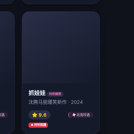
抓娃娃
玲听推荐
沈腾马丽爆笑新作 · 2024
9.6
玲选
北岛玲选
🔥 玲听热播