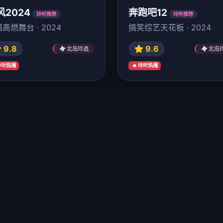
风2024
奔跑吧12
玲听推荐
玲听推荐
高燃舞台 · 2024
搞笑综艺天花板 · 2024
9.8
9.6
北岛玲选
北岛
 玲听热播
🔥 玲听热播