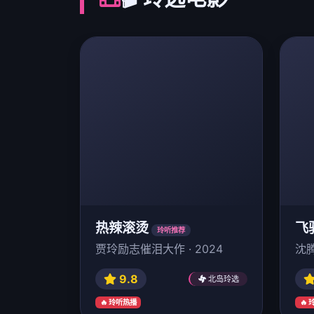
热辣滚烫
飞
玲听推荐
贾玲励志催泪大作 · 2024
沈腾
9.8
北岛玲选
🔥 玲听热播
🔥