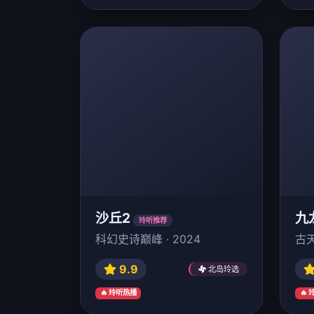
沙丘2
九
玲听推荐
科幻史诗巅峰 · 2024
古天
9.9
北岛玲选
🔥 玲听热播
🔥