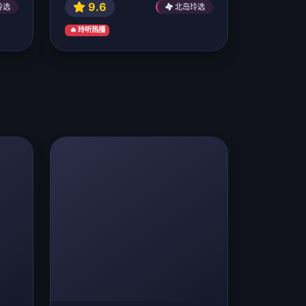
9.6
玲选
北岛玲选
🔥 玲听热播