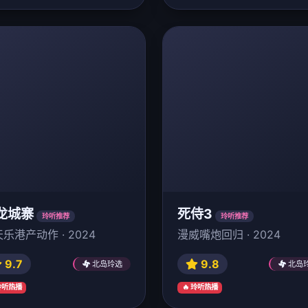
龙城寨
死侍3
玲听推荐
玲听推荐
乐港产动作 · 2024
漫威嘴炮回归 · 2024
9.7
9.8
北岛玲选
北岛
 玲听热播
🔥 玲听热播