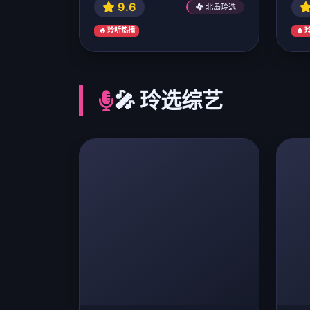
9.6
北岛玲选
🔥 玲听热播
🔥
🎤 玲选综艺