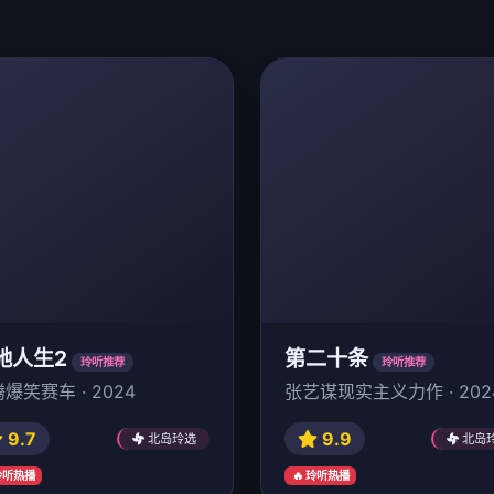
驰人生2
第二十条
玲听推荐
玲听推荐
爆笑赛车 · 2024
张艺谋现实主义力作 · 202
9.7
9.9
北岛玲选
北岛
 玲听热播
🔥 玲听热播