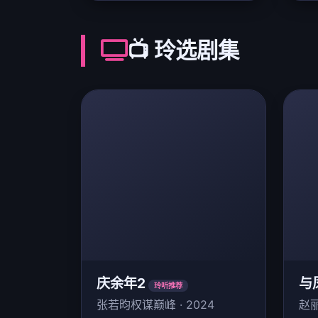
📺 玲选剧集
庆余年2
与
玲听推荐
张若昀权谋巅峰 · 2024
赵丽