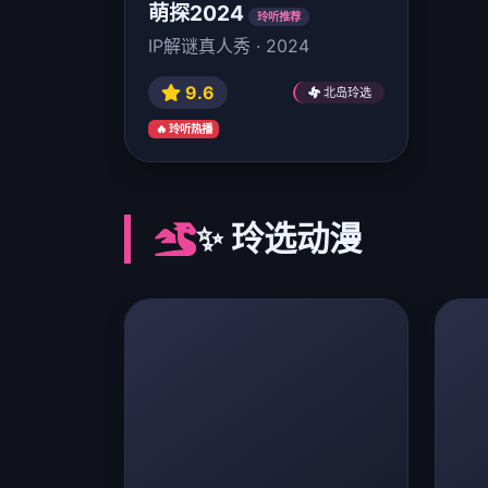
萌探2024
玲听推荐
IP解谜真人秀 · 2024
9.6
北岛玲选
🔥 玲听热播
✨ 玲选动漫