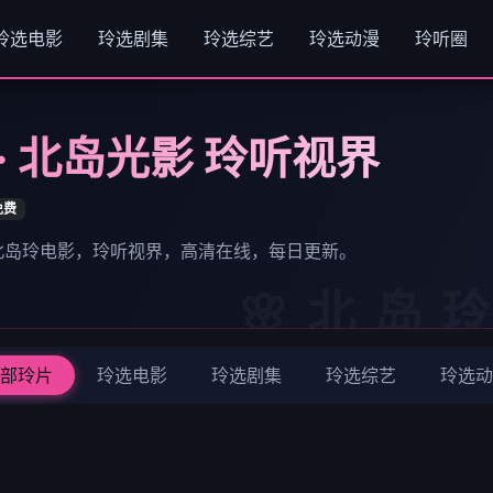
玲选电影
玲选剧集
玲选综艺
玲选动漫
玲听圈
· 北岛光影 玲听视界
免费
 北岛玲电影，玲听视界，高清在线，每日更新。
部玲片
玲选电影
玲选剧集
玲选综艺
玲选动