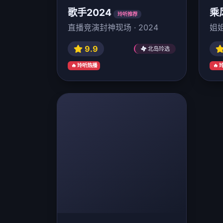
歌手2024
乘
玲听推荐
直播竞演封神现场 · 2024
姐姐
9.9
北岛玲选
🔥 玲听热播
🔥