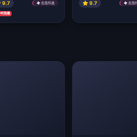
9.7
9.7
北岛玲选
北岛
 玲听热播