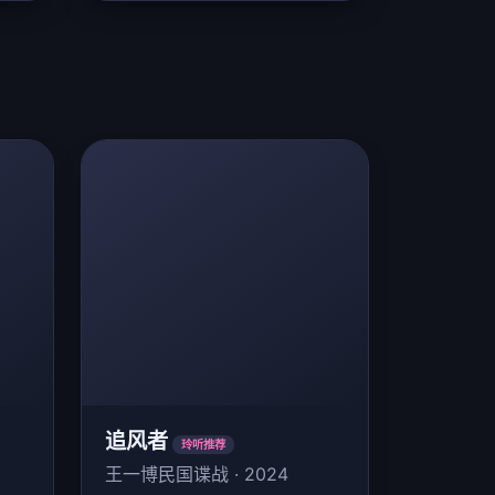
追风者
玲听推荐
王一博民国谍战 · 2024