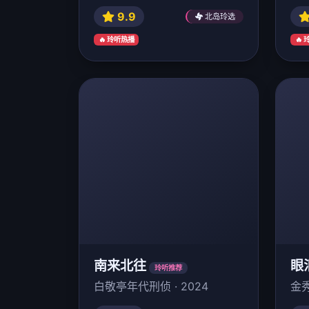
9.9
北岛玲选
🔥 玲听热播
🔥
南来北往
眼
玲听推荐
白敬亭年代刑侦 · 2024
金秀