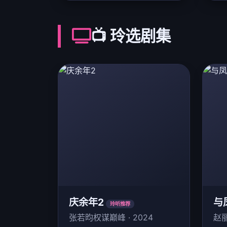
📺 玲选剧集
庆余年2
与
玲听推荐
张若昀权谋巅峰 · 2024
赵丽