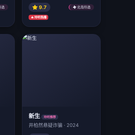
9.7
玲选
北岛玲选
🔥 玲听热播
新生
玲听推荐
井柏然悬疑诈骗 · 2024