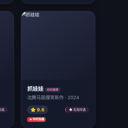
抓娃娃
玲听推荐
沈腾马丽爆笑新作 · 2024
9.6
玲选
北岛玲选
🔥 玲听热播