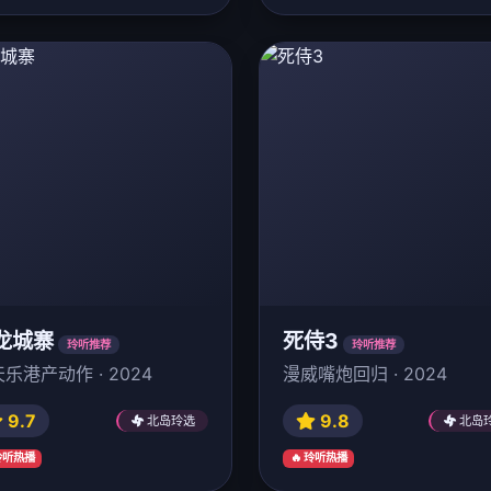
龙城寨
死侍3
玲听推荐
玲听推荐
乐港产动作 · 2024
漫威嘴炮回归 · 2024
9.7
9.8
北岛玲选
北岛
 玲听热播
🔥 玲听热播