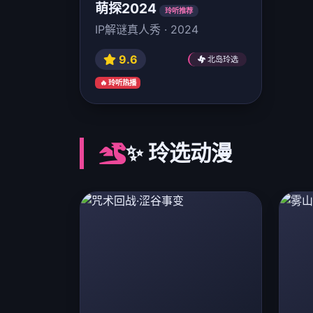
萌探2024
玲听推荐
IP解谜真人秀 · 2024
9.6
北岛玲选
🔥 玲听热播
✨ 玲选动漫