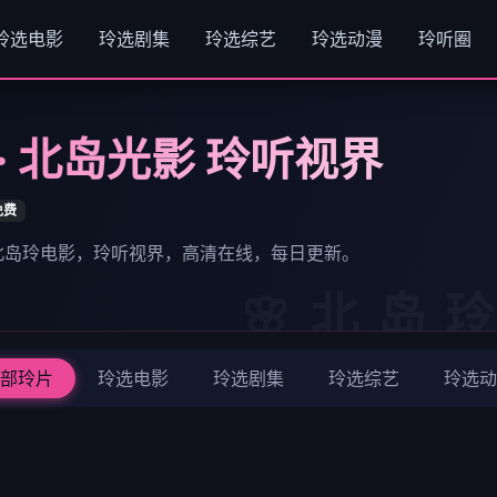
玲选电影
玲选剧集
玲选综艺
玲选动漫
玲听圈
· 北岛光影 玲听视界
免费
 北岛玲电影，玲听视界，高清在线，每日更新。
部玲片
玲选电影
玲选剧集
玲选综艺
玲选动