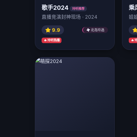
歌手2024
乘
玲听推荐
直播竞演封神现场 · 2024
姐姐
9.9
北岛玲选
🔥 玲听热播
🔥