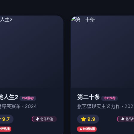
驰人生2
第二十条
玲听推荐
玲听推荐
爆笑赛车 · 2024
张艺谋现实主义力作 · 202
9.7
9.9
北岛玲选
北岛
 玲听热播
🔥 玲听热播