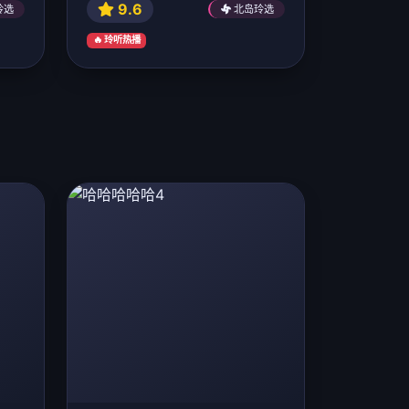
9.6
玲选
北岛玲选
🔥 玲听热播