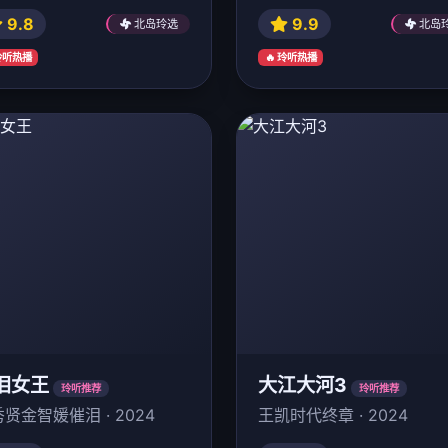
9.8
9.9
北岛玲选
北岛
 玲听热播
🔥 玲听热播
泪女王
大江大河3
玲听推荐
玲听推荐
贤金智媛催泪 · 2024
王凯时代终章 · 2024