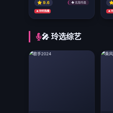
9.6
北岛玲选
🔥 玲听热播
🔥
🎤 玲选综艺