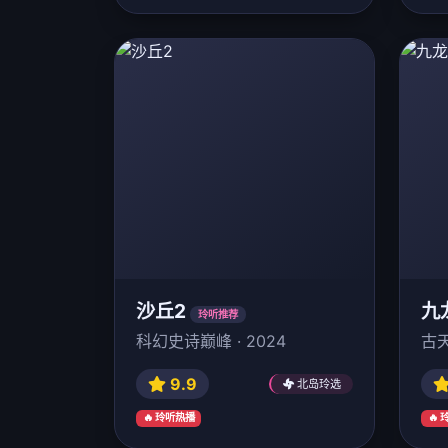
沙丘2
九
玲听推荐
科幻史诗巅峰 · 2024
古天
9.9
北岛玲选
🔥 玲听热播
🔥