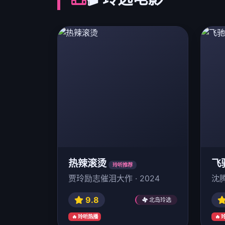
热辣滚烫
飞
玲听推荐
贾玲励志催泪大作 · 2024
沈腾
9.8
北岛玲选
🔥 玲听热播
🔥