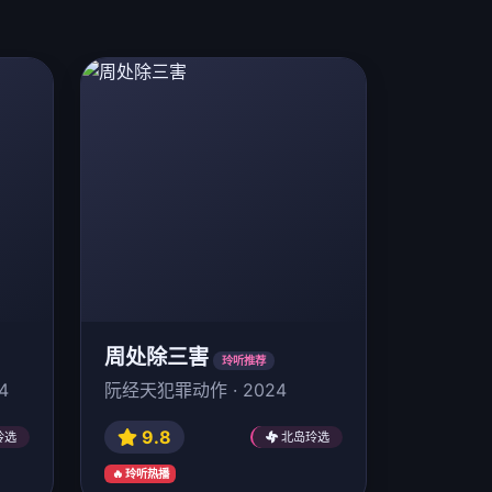
周处除三害
玲听推荐
4
阮经天犯罪动作 · 2024
9.8
玲选
北岛玲选
🔥 玲听热播