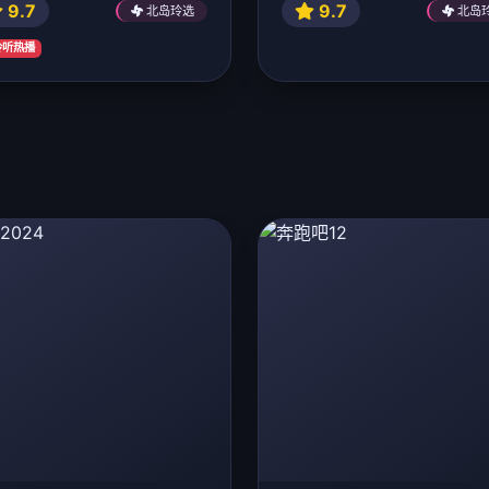
9.7
9.7
北岛玲选
北岛
 玲听热播