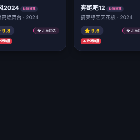
风2024
奔跑吧12
玲听推荐
玲听推荐
高燃舞台 · 2024
搞笑综艺天花板 · 2024
9.8
9.6
北岛玲选
北岛
 玲听热播
🔥 玲听热播